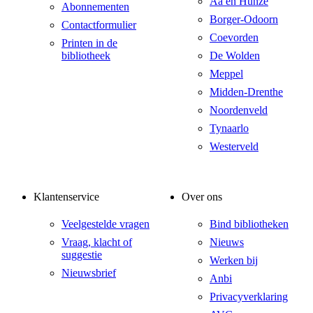
Aa en Hunze
Abonnementen
Borger-Odoorn
Contactformulier
Coevorden
Printen in de
bibliotheek
De Wolden
Meppel
Midden-Drenthe
Noordenveld
Tynaarlo
Westerveld
Klantenservice
Over ons
Veelgestelde vragen
Bind bibliotheken
Vraag, klacht of
Nieuws
suggestie
Werken bij
Nieuwsbrief
Anbi
Privacyverklaring