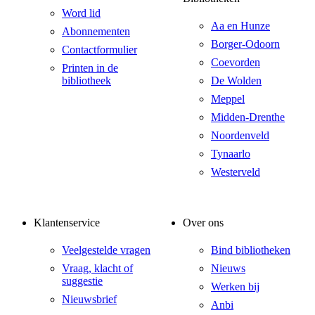
Word lid
Aa en Hunze
Abonnementen
Borger-Odoorn
Contactformulier
Coevorden
Printen in de
bibliotheek
De Wolden
Meppel
Midden-Drenthe
Noordenveld
Tynaarlo
Westerveld
Klantenservice
Over ons
Veelgestelde vragen
Bind bibliotheken
Vraag, klacht of
Nieuws
suggestie
Werken bij
Nieuwsbrief
Anbi