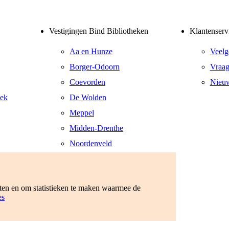
Vestigingen Bind Bibliotheken
Klantenserv
Aa en Hunze
Veelg
Borger-Odoorn
Vraag
Coevorden
Nieuw
eek
De Wolden
Meppel
Midden-Drenthe
Noordenveld
Tynaarlo
Westerveld
eten en om statistieken te maken waarmee de
es