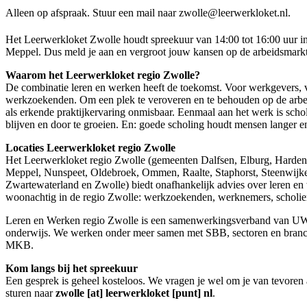
Alleen op afspraak. Stuur een mail naar zwolle@leerwerkloket.nl.
Het Leerwerkloket Zwolle houdt spreekuur van 14:00 tot 16:00 uur in
Meppel. Dus meld je aan en vergroot jouw kansen op de arbeidsmark
Waarom het Leerwerkloket regio Zwolle?
De combinatie leren en werken heeft de toekomst. Voor werkgevers,
werkzoekenden. Om een plek te veroveren en te behouden op de arbei
als erkende praktijkervaring onmisbaar. Eenmaal aan het werk is scho
blijven en door te groeien. En: goede scholing houdt mensen langer en
Locaties Leerwerkloket regio Zwolle
Het Leerwerkloket regio Zwolle (gemeenten Dalfsen, Elburg, Harde
Meppel, Nunspeet, Oldebroek, Ommen, Raalte, Staphorst, Steenwijke
Zwartewaterland en Zwolle) biedt onafhankelijk advies over leren en
woonachtig in de regio Zwolle: werkzoekenden, werknemers, scholie
Leren en Werken regio Zwolle is een samenwerkingsverband van U
onderwijs. We werken onder meer samen met SBB, sectoren en bra
MKB.
Kom langs bij het spreekuur
Een gesprek is geheel kosteloos. We vragen je wel om je van tevoren 
sturen naar
zwolle [at] leerwerkloket [punt] nl
.