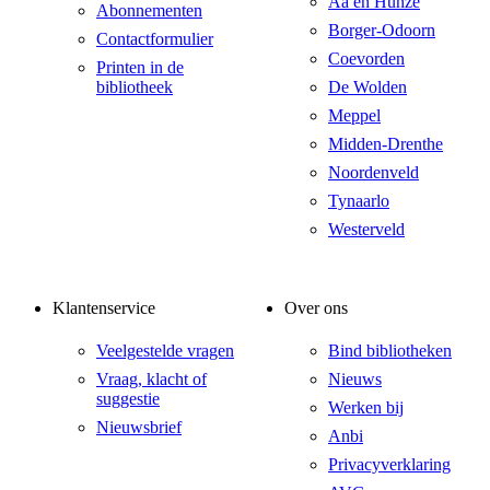
Aa en Hunze
Abonnementen
Borger-Odoorn
Contactformulier
Coevorden
Printen in de
bibliotheek
De Wolden
Meppel
Midden-Drenthe
Noordenveld
Tynaarlo
Westerveld
Klantenservice
Over ons
Veelgestelde vragen
Bind bibliotheken
Vraag, klacht of
Nieuws
suggestie
Werken bij
Nieuwsbrief
Anbi
Privacyverklaring