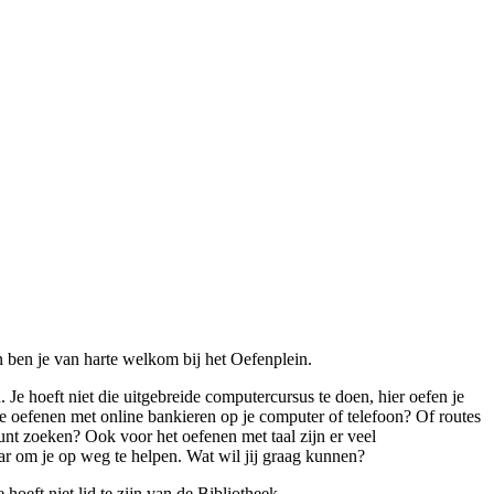
n ben je van harte welkom bij het Oefenplein.
n. Je hoeft niet die uitgebreide computercursus te doen, hier oefen je
je oefenen met online bankieren op je computer of telefoon? Of routes
kunt zoeken? Ook voor het oefenen met taal zijn er veel
ar om je op weg te helpen. Wat wil jij graag kunnen?
hoeft niet lid te zijn van de Bibliotheek.