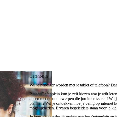
Oefenplein
Wil je handiger worden met je tablet of telefoon? Da
Bij het Oefenplein kun je zelf kiezen wat je wilt lere
alleen met de onderwerpen die jou interesseren! Wil 
plannen? Wil je ontdekken hoe je veilig op internet 
mogelijkheden. Ervaren begeleiders staan voor je kla
Je kunt gratis gebruik maken van het Oefenplein en je 