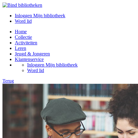
Inloggen Mijn bibliotheek
Word lid
Home
Collectie
Activiteiten
Leren
Jeugd & Jongeren
Klantenservice
Inloggen Mijn bibliotheek
Word lid
Terug