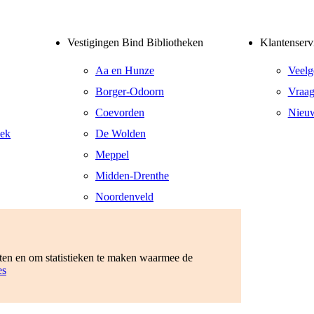
Vestigingen Bind Bibliotheken
Klantenserv
Aa en Hunze
Veelg
Borger-Odoorn
Vraag
Coevorden
Nieuw
eek
De Wolden
Meppel
Midden-Drenthe
Noordenveld
Tynaarlo
Westerveld
eten en om statistieken te maken waarmee de
es