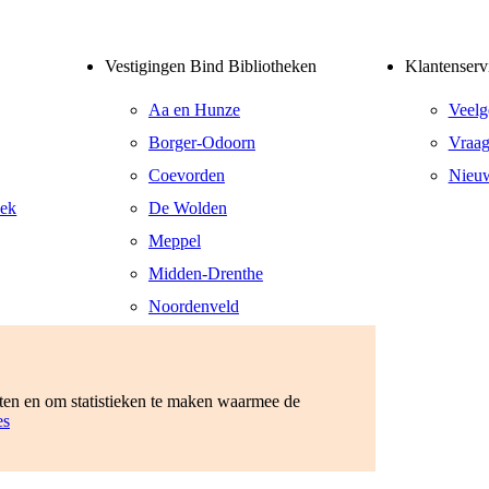
Vestigingen Bind Bibliotheken
Klantenserv
Aa en Hunze
Veelg
Borger-Odoorn
Vraag
Coevorden
Nieuw
eek
De Wolden
Meppel
Midden-Drenthe
Noordenveld
Tynaarlo
Westerveld
eten en om statistieken te maken waarmee de
es