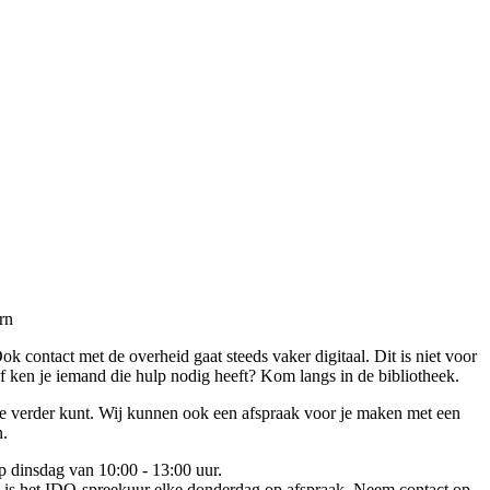
rn
ok contact met de overheid gaat steeds vaker digitaal. Dit is niet voor
f ken je iemand die hulp nodig heeft? Kom langs in de bibliotheek.
je verder kunt. Wij kunnen ook een afspraak voor je maken met een
n.
op dinsdag van 10:00 - 13:00 uur.
 is het IDO-spreekuur elke donderdag op afspraak. Neem contact op