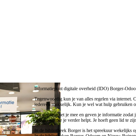
Informatiepunt digitale overheid (IDO) Borger-Odoo
Tegenwoordig kun je van alles regelen via internet. O
iedereen makkelijk. Kun je wel wat hulp gebruiken o
Wij denken met je mee en geven je informatie zodat 
organisatie die je verder helpt. Je hoeft geen lid te zij
In de bibliotheek Borger is het spreekuur wekelijks 
In de bibliotheken Borger, Odoorn en Nieuw-Buinen