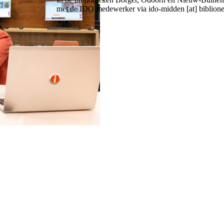
met de IDO medewerker via
ido-midden [at] biblione