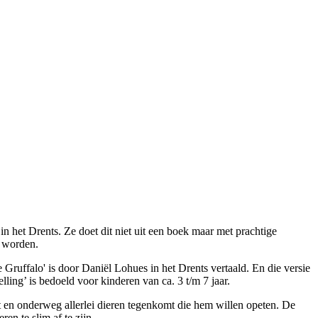
in het Drents. Ze doet dit niet uit een boek maar met prachtige
d worden.
ruffalo' is door Daniël Lohues in het Drents vertaald. En die versie
lling’ is bedoeld voor kinderen van ca. 3 t/m 7 jaar.
t en onderweg allerlei dieren tegenkomt die hem willen opeten. De
en te slim af te zijn.