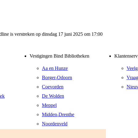
adline is verstreken op dinsdag 17 juni 2025 om 17:00
Vestigingen Bind Bibliotheken
Klantenserv
Aa en Hunze
Veelg
Borger-Odoorn
Vraag
Coevorden
Nieuw
eek
De Wolden
Meppel
Midden-Drenthe
Noordenveld
Tynaarlo