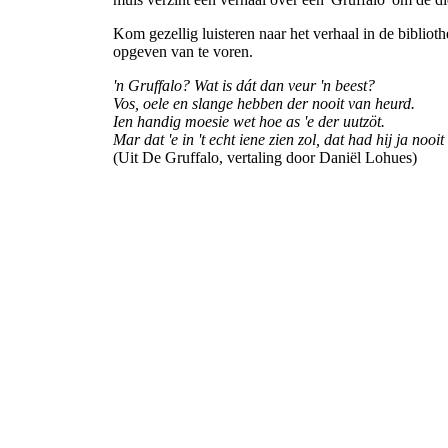
Kom gezellig luisteren naar het verhaal in de bibliot
opgeven van te voren.
'n Gruffalo? Wat is dát dan veur 'n beest?
Vos, oele en slange hebben der nooit van heurd.
Ien handig moesie wet hoe as 'e der uutzöt.
Mar dat 'e in 't echt iene zien zol, dat had hij ja nooit
(Uit De Gruffalo, vertaling door Daniël Lohues)