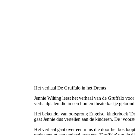
Het verhaal De Gruffalo in het Drents
Jennie Wilting leest het verhaal van de Gruffalo voor 
verhaalplaten die in een houten theaterkastje getoon
Het bekende, van oorsprong Engelse, kinderboek 'De G
gaat Jennie dus vertellen aan de kinderen. De ‘voorste
Het verhaal gaat over een muis die door het bos loop
muis verzint een verhaal over een 'Gruffalo' om de dier