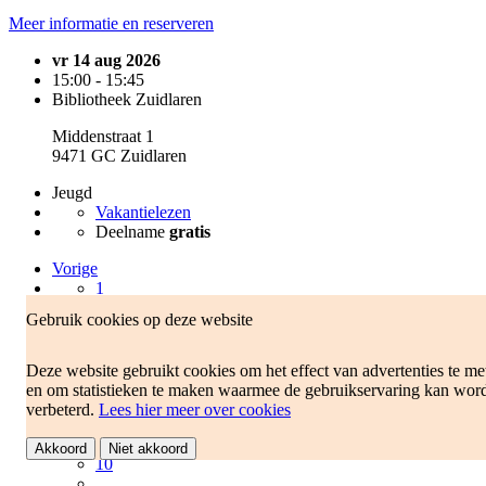
Meer informatie en reserveren
vr 14 aug 2026
15:00 - 15:45
Bibliotheek Zuidlaren
Middenstraat 1
9471 GC Zuidlaren
Jeugd
Vakantielezen
Deelname
gratis
Vorige
1
2
Gebruik cookies op deze website
3
4
5
Deze website gebruikt cookies om het effect van advertenties te me
6
en om statistieken te maken waarmee de gebruikservaring kan wor
7
verbeterd.
Lees hier meer over cookies
8
9
Akkoord
Niet akkoord
10
…