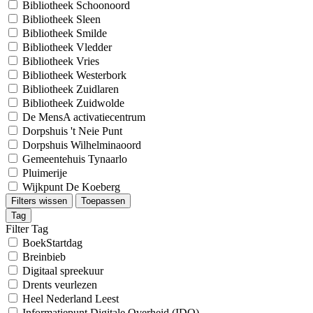
Bibliotheek Schoonoord
Bibliotheek Sleen
Bibliotheek Smilde
Bibliotheek Vledder
Bibliotheek Vries
Bibliotheek Westerbork
Bibliotheek Zuidlaren
Bibliotheek Zuidwolde
De MensA activatiecentrum
Dorpshuis 't Neie Punt
Dorpshuis Wilhelminaoord
Gemeentehuis Tynaarlo
Pluimerije
Wijkpunt De Koeberg
Filters wissen
Toepassen
Tag
Filter Tag
BoekStartdag
Breinbieb
Digitaal spreekuur
Drents veurlezen
Heel Nederland Leest
Informatiepunt Digitale Overheid (IDO)