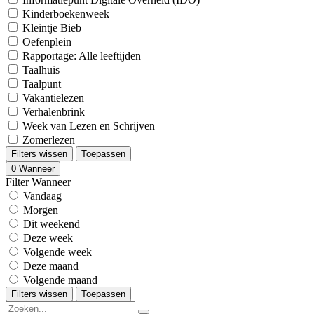
Kinderboekenweek
Kleintje Bieb
Oefenplein
Rapportage: Alle leeftijden
Taalhuis
Taalpunt
Vakantielezen
Verhalenbrink
Week van Lezen en Schrijven
Zomerlezen
Filters wissen
Toepassen
0
Wanneer
Filter Wanneer
Vandaag
Morgen
Dit weekend
Deze week
Volgende week
Deze maand
Volgende maand
Filters wissen
Toepassen