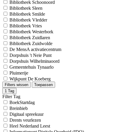
Bibliotheek Schoonoord
Bibliotheek Sleen
Bibliotheek Smilde
Bibliotheek Vledder
Bibliotheek Vries
Bibliotheek Westerbork
Bibliotheek Zuidlaren
Bibliotheek Zuidwolde
De MensA activatiecentrum
Dorpshuis 't Neie Punt
Dorpshuis Wilhelminaoord
Gemeentehuis Tynaarlo
Pluimerije
Wijkpunt De Koeberg
Filters wissen
Toepassen
1
Tag
Filter Tag
BoekStartdag
Breinbieb
Digitaal spreekuur
Drents veurlezen
Heel Nederland Leest
Informatiepunt Digitale Overheid (IDO)