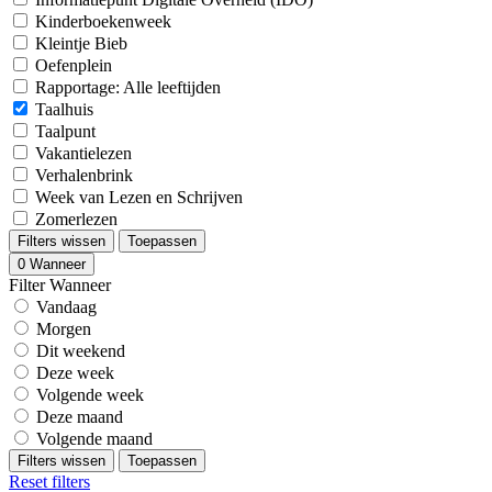
Kinderboekenweek
Kleintje Bieb
Oefenplein
Rapportage: Alle leeftijden
Taalhuis
Taalpunt
Vakantielezen
Verhalenbrink
Week van Lezen en Schrijven
Zomerlezen
Filters wissen
Toepassen
0
Wanneer
Filter Wanneer
Vandaag
Morgen
Dit weekend
Deze week
Volgende week
Deze maand
Volgende maand
Filters wissen
Toepassen
Reset filters