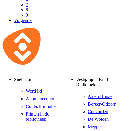
7
8
9
Volgende
Snel naar
Vestigingen Bind
Bibliotheken
Word lid
Aa en Hunze
Abonnementen
Borger-Odoorn
Contactformulier
Coevorden
Printen in de
bibliotheek
De Wolden
Meppel