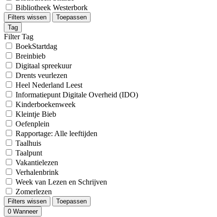
Bibliotheek Westerbork
Filters wissen
Toepassen
Tag
Filter Tag
BoekStartdag
Breinbieb
Digitaal spreekuur
Drents veurlezen
Heel Nederland Leest
Informatiepunt Digitale Overheid (IDO)
Kinderboekenweek
Kleintje Bieb
Oefenplein
Rapportage: Alle leeftijden
Taalhuis
Taalpunt
Vakantielezen
Verhalenbrink
Week van Lezen en Schrijven
Zomerlezen
Filters wissen
Toepassen
0
Wanneer